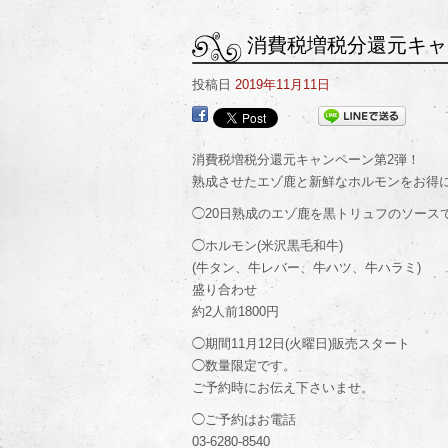
消費税増税分還元キャ
投稿日
2019年11月11日
消費税増税分還元キャンペーン第2弾！
熟成させたエゾ鹿と新鮮なホルモンをお得
◯20日熟成のエゾ鹿を黒トリュフのソース
◯ホルモン(米沢黒毛和牛)
(牛タン、牛レバー、牛ハツ、牛ハラミ)
盛り合わせ
約2人前1800円
◯期間11月12日(火曜日)販売スタート
◯数量限定です。
ご予約時にお伝え下さいませ。
◯ご予約はお電話
03-6280-8540