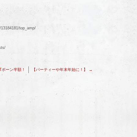
5/13184181/top_amp/
sts/
Tボーン半額！
【パーティーや年末年始に！】
→