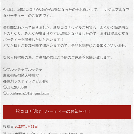
今回は、5/8にコロナが2類から5類になったのをお祝いして、「カジュアルな立
食パーティー」のご案内です。
長期間にわたって続きました、新型コロナウイルス対策も、ようやく簡易的な
ものとなり、みんなが集まりやすい環境となりましたので、まずは簡単な立食
パーティーを開催したいと思います！
どなた様もご参加可能で御座いますので、是非お気軽にご参加くださいませ。
なお人数把握の為、ご参加の際はご予約のご連絡をお願い致します。
◯ブルッチャブルッチャ
東京都新宿区天神町77
都住創ラスティックビル1階
◯03-6280-8540
◯bruciabrucia2015@gmail.com
祝コロナ明け！パーティーのお知らせ！
投稿日
2023年5月11日
祝 コロナ明け！ブルッチャパーティーのお知らせ