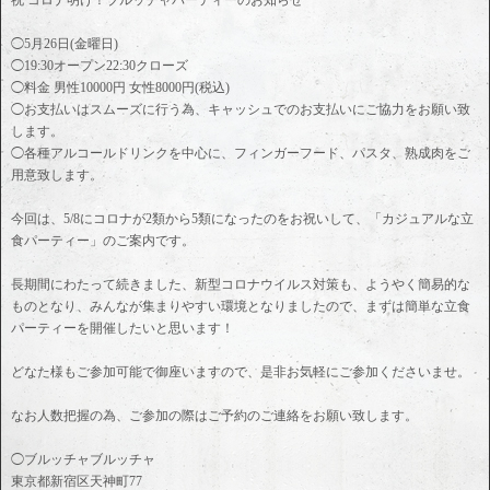
◯5月26日(金曜日)
◯19:30オープン22:30クローズ
◯料金 男性10000円 女性8000円(税込)
◯お支払いはスムーズに行う為、キャッシュでのお支払いにご協力をお願い致
します。
◯各種アルコールドリンクを中心に、フィンガーフード、パスタ、熟成肉をご
用意致します。
今回は、5/8にコロナが2類から5類になったのをお祝いして、「カジュアルな立
食パーティー」のご案内です。
長期間にわたって続きました、新型コロナウイルス対策も、ようやく簡易的な
ものとなり、みんなが集まりやすい環境となりましたので、まずは簡単な立食
パーティーを開催したいと思います！
どなた様もご参加可能で御座いますので、是非お気軽にご参加くださいませ。
なお人数把握の為、ご参加の際はご予約のご連絡をお願い致します。
◯ブルッチャブルッチャ
東京都新宿区天神町77