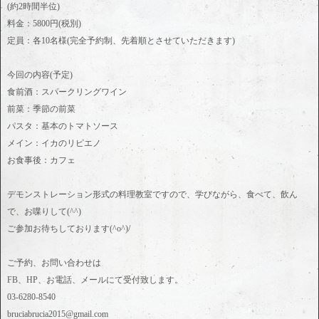
(約2時間半位)
料金：5800円(税別)
定員：各10名様(完全予約制、先着順とさせていただきます)
今回の内容(予定)
食前酒：スパークリングワイン
前菜：季節の前菜
パスタ：基本のトマトソース
メイン：イカのリピエノ
お食事後：カフェ
デモンストレーション形式の料理教室ですので、学びながら、食べて、飲ん
で、お喋りして(^^)
ご参加お待ちしております(^o^)/
ご予約、お問い合わせは
FB、HP、お電話、メールにて受付致します。
03-6280-8540
bruciabrucia2015@gmail.com