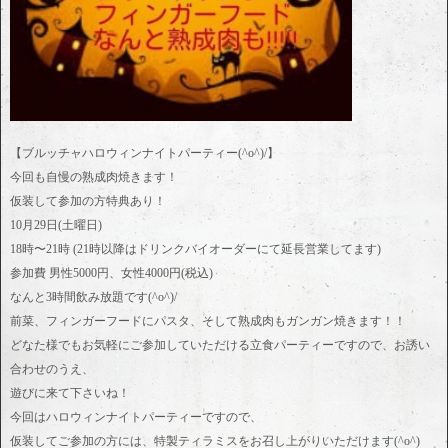
【ブルッチャハロウィンナイトパーティー(^o^)/】
今回も自慢の熟成肉焼きます！
仮装して参加の方特典あり！
10月29日(土曜日)
18時〜21時 (21時以降はドリンクバイオーダーにて延長営業してます)
参加費 男性5000円、女性4000円(税込)
なんと3時間飲み放題です(^o^)/
前菜、フィンガーフードにパスタ、そして熟成肉もガンガン焼きます！！
どなた様でもお気軽にご参加していただける立食パーティーですので、お誘い
合わせのうえ、
遊びに来て下さいね！
今回はハロウィンナイトパーティーですので、
仮装してご参加の方には、特製ティラミスをお召し上がりいただけます(^o^)