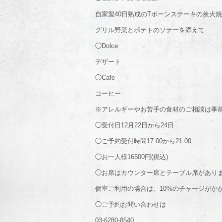
自家製40日熟成のTボーンステーキの炭火
グリル野菜とポテトのソテーを添えて
◯Dolce
デザート
◯Cafe
コーヒー
※アレルギーやお苦手の食材のご相談は事
◯受付日12月22日から24日
◯ご予約受付時間17:00から21:00
◯お一人様16500円(税込)
◯お席はカウンター席とテーブル席があり
個室ご利用の場合は、10%のチャージがか
◯ご予約お問い合わせは
03-6280-8540