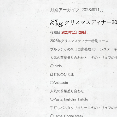
月別アーカイブ:
2023年11月
クリスマスディナー20
投稿日
2023年11月29日
2023年クリスマスディナー特別コース
ブルッチャの40日自家熟成Tボーンステー
人気の前菜盛り合わせと、冬のトリュフの
◯Inizio
はじめのひと皿
◯Antipasto
人気の前菜盛り合わせ
◯Pasta Tagliolini Tartufo
手打ちパスタタリオリーニ冬のトリュフの
◯Carne T bone steak