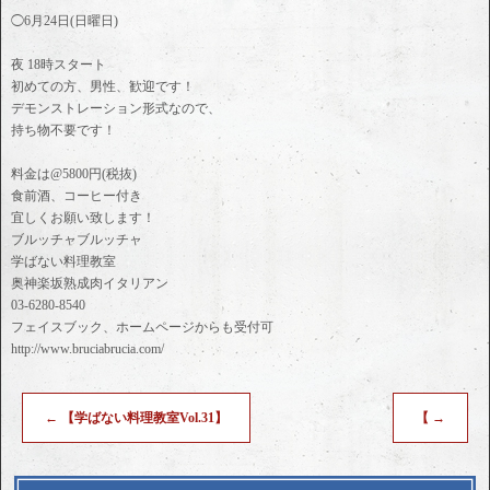
◯6月24日(日曜日)
夜 18時スタート
初めての方、男性、歓迎です！
デモンストレーション形式なので、
持ち物不要です！
料金は@5800円(税抜)
食前酒、コーヒー付き
宜しくお願い致します！
ブルッチャブルッチャ
学ばない料理教室
奥神楽坂熟成肉イタリアン
03-6280-8540
フェイスブック、ホームページからも受付可
http://www.bruciabrucia.com/
←
【学ばない料理教室Vol.31】
【
→